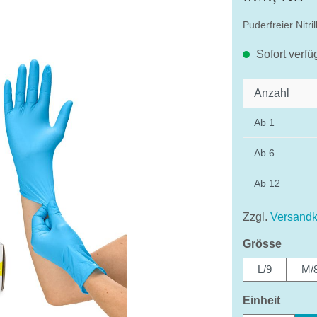
Puderfreier Nitr
Sofort verfü
Anzahl
Ab
1
Ab
6
Ab
12
Zzgl.
Versandk
auswä
Grösse
L/9
M/
auswä
Einheit