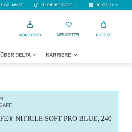
KUNDENSERVICE
DEUTSCH
EXKL. MWST.
WARENKO
MERKZETTEL
MEIN KONTO
CHF 0.00
ÜBER DELTA
KARRIERE
ON
ASAFE
E® NITRILE SOFT PRO BLUE, 240