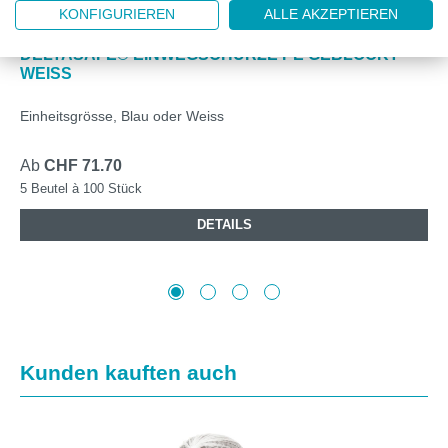
KONFIGURIEREN
ALLE AKZEPTIEREN
DZ391024W
DELTASAFE® EINWEGSCHÜRZE PE GEBLOCKT
WEISS
Einheitsgrösse, Blau oder Weiss
Ab
CHF 71.70
5 Beutel à 100 Stück
DETAILS
Produktgalerie überspringen
Kunden kauften auch