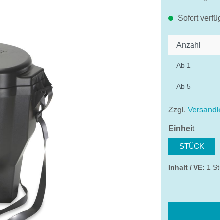
Sofort verfü
Anzahl
Ab
1
Ab
5
Zzgl.
Versandk
auswä
Einheit
STÜCK
Inhalt / VE:
1 St