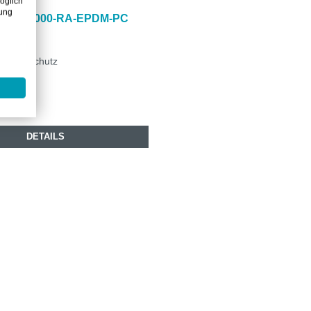
öglich
zung
PS® 7000-RA-EPDM-PC
KE M2
cheren Schutz
4.50
DETAILS