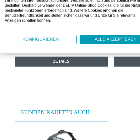
Wir möchten Ihren Besuch auf unserer Website so einfach und persönlich wie m
gestalten. Deshalb verwendet der DELTA Online-Shop Cookies, die für die Nut
DRÄGER X-PLORE 5500 VOLLMASKE
DRÄGER F
bestimmter Funktionen erforderlich sind. Weitere Cookies erhöhen die
VOLLMAS
Benutzerfreundlichkeit und stellen sicher, dass wir und Dritte für Sie relevante
Anzeigen schalten können.
Moderne Zweifilter-Vollmaske
Für einen si
KONFIGURIEREN
ALLE AKZEPTIEREN
Ab
CHF 153.80
Ab
CHF 30
1 Stück
DETAILS
KUNDEN KAUFTEN AUCH
Produktgalerie überspringen