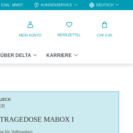
KUNDENSERVICE
DEUTSCH
EXKL. MWST.
WARENKO
MERKZETTEL
MEIN KONTO
CHF 0.00
ÜBER DELTA
KARRIERE
TUECK
ER
TRAGEDOSE MABOX I
e für Vollmasken