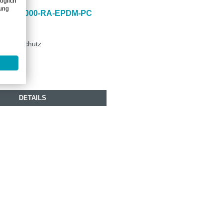
öglich
zung
PS® 7000-RA-EPDM-PC
KE M2
cheren Schutz
4.50
DETAILS