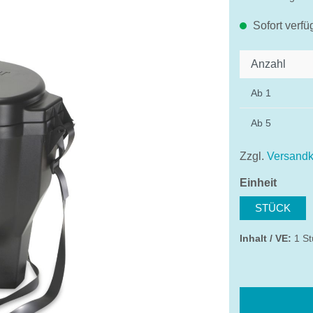
Sofort verfü
Anzahl
Ab
1
Ab
5
Zzgl.
Versandk
auswä
Einheit
STÜCK
Inhalt / VE:
1 St