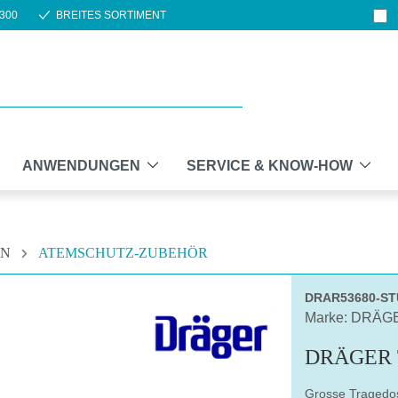
300
BREITES SORTIMENT
ANWENDUNGEN
SERVICE & KNOW-HOW
EN
ATEMSCHUTZ-ZUBEHÖR
DRAR53680-S
Marke: DRÄG
DRÄGER 
Grosse Tragedos