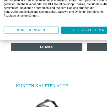
Wir möchten Ihren Besuch auf unserer Website so einfach und persönlich wie m
gestalten. Deshalb verwendet der DELTA Online-Shop Cookies, die für die Nut
DRÄGER X-PLORE 5500 VOLLMASKE
DRÄGER F
bestimmter Funktionen erforderlich sind. Weitere Cookies erhöhen die
VOLLMAS
Benutzerfreundlichkeit und stellen sicher, dass wir und Dritte für Sie relevante
Anzeigen schalten können.
Moderne Zweifilter-Vollmaske
Für einen si
KONFIGURIEREN
ALLE AKZEPTIEREN
Ab
CHF 153.80
Ab
CHF 30
1 Stück
DETAILS
KUNDEN KAUFTEN AUCH
Produktgalerie überspringen