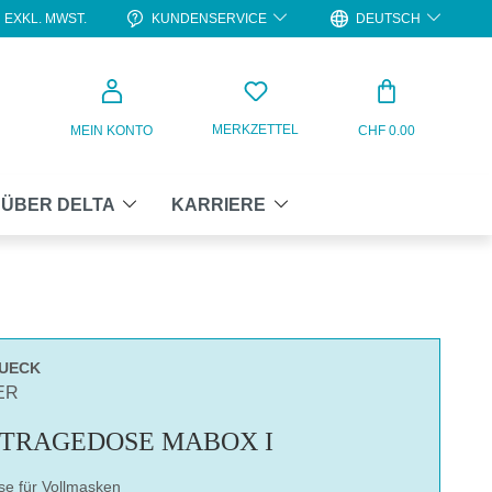
KUNDENSERVICE
DEUTSCH
EXKL. MWST.
WARENKO
MERKZETTEL
MEIN KONTO
CHF 0.00
ÜBER DELTA
KARRIERE
TUECK
ER
TRAGEDOSE MABOX I
e für Vollmasken