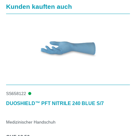
Produktgalerie überspringen
Kunden kauften auch
SS658122
DUOSHIELD™ PFT NITRILE 240 BLUE S/7
Medizinischer Handschuh