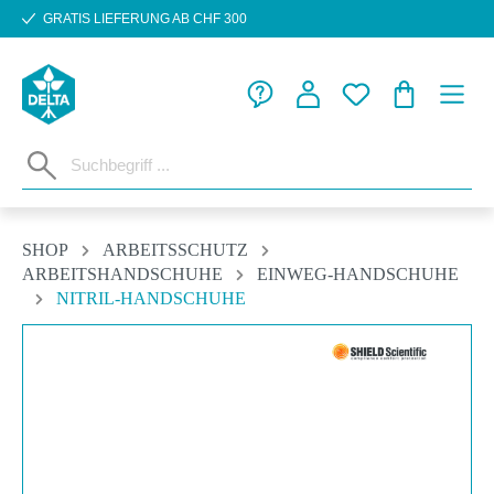
GRATIS LIEFERUNG AB CHF 300
Zum Hauptinhalt springen
WARENKORB
SHOP
ARBEITSSCHUTZ
ARBEITSHANDSCHUHE
EINWEG-HANDSCHUHE
NITRIL-HANDSCHUHE
Bildergalerie überspringen