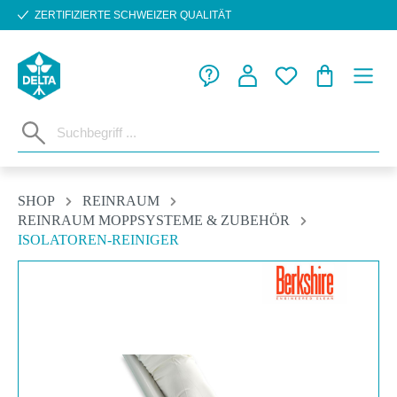
ZERTIFIZIERTE SCHWEIZER QUALITÄT
Zum Hauptinhalt springen
WARENKORB
SHOP
REINRAUM
REINRAUM MOPPSYSTEME & ZUBEHÖR
ISOLATOREN-REINIGER
Bildergalerie überspringen