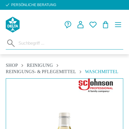
PERSÖNLICHE BERATUNG
Zum Hauptinhalt springen
WARENKORB
SHOP
REINIGUNG
REINIGUNGS- & PFLEGEMITTEL
WASCHMITTEL
Bildergalerie überspringen