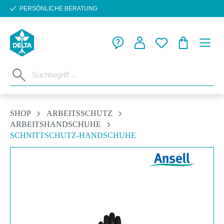
PERSÖNLICHE BERATUNG
Zum Hauptinhalt springen
WARENKORB
SHOP
ARBEITSSCHUTZ
ARBEITSHANDSCHUHE
SCHNITTSCHUTZ-HANDSCHUHE
Bildergalerie überspringen