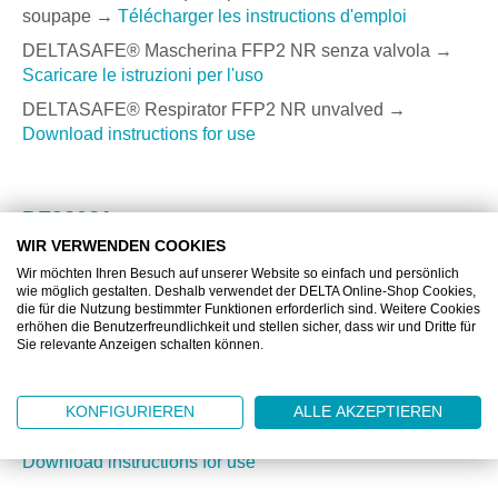
soupape →
Télécharger les instructions d'emploi
DELTASAFE® Mascherina FFP2 NR senza valvola →
Scaricare le istruzioni per l'uso
DELTASAFE® Respirator FFP2 NR unvalved →
Download instructions for use
DZ92021
WIR VERWENDEN COOKIES
DELTASAFE® Atemschutzmaske FFP2 NR D mit
Wir möchten Ihren Besuch auf unserer Website so einfach und persönlich
Ventil →
Gebrauchsanweisung herunterladen
wie möglich gestalten. Deshalb verwendet der DELTA Online-Shop Cookies,
die für die Nutzung bestimmter Funktionen erforderlich sind. Weitere Cookies
DELTASAFE® Masque à particules FFP2 NR D avec
erhöhen die Benutzerfreundlichkeit und stellen sicher, dass wir und Dritte für
soupape →
Télécharger les instructions d'emploi
Sie relevante Anzeigen schalten können.
DELTASAFE® Mascherina FFP2 NR D con valvola →
Scaricare le istruzioni per l'uso
KONFIGURIEREN
ALLE AKZEPTIEREN
DELTASAFE® Respirator FFP2 NR D valved →
Download instructions for use