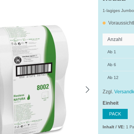
1-lagiges Jumb
Voraussicht
Anzahl
Ab
1
Ab
6
Ab
12
Zzgl.
Versandk
auswä
Einheit
PACK
Inhalt / VE:
1 Pa