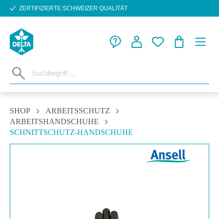
ZERTIFIZIERTE SCHWEIZER QUALITÄT
Zum Hauptinhalt springen
WARENKORB
SHOP
ARBEITSSCHUTZ
ARBEITSHANDSCHUHE
SCHNITTSCHUTZ-HANDSCHUHE
Bildergalerie überspringen