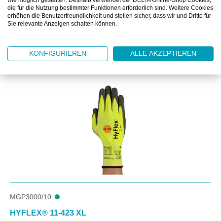
wie möglich gestalten. Deshalb verwendet der DELTA Online-Shop Cookies,
die für die Nutzung bestimmter Funktionen erforderlich sind. Weitere Cookies
erhöhen die Benutzerfreundlichkeit und stellen sicher, dass wir und Dritte für
Sie relevante Anzeigen schalten können.
Produktgalerie überspringen
Kunden kauften auch
KONFIGURIEREN
ALLE AKZEPTIEREN
MGP3000/10
HYFLEX® 11-423 XL