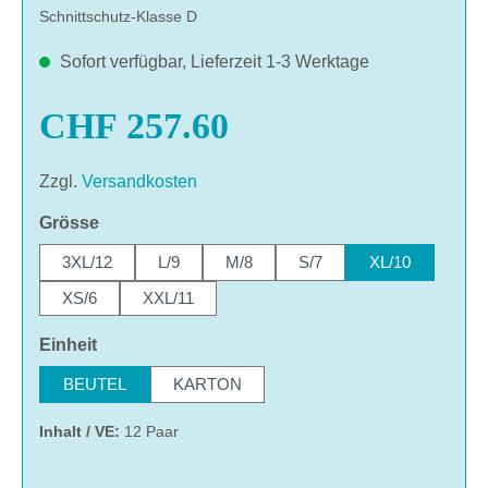
Schnittschutz-Klasse D
Sofort verfügbar, Lieferzeit 1-3 Werktage
CHF 257.60
Zzgl.
Versandkosten
auswählen
Grösse
3XL/12
L/9
M/8
S/7
XL/10
XS/6
XXL/11
auswählen
Einheit
BEUTEL
KARTON
Inhalt / VE:
12 Paar