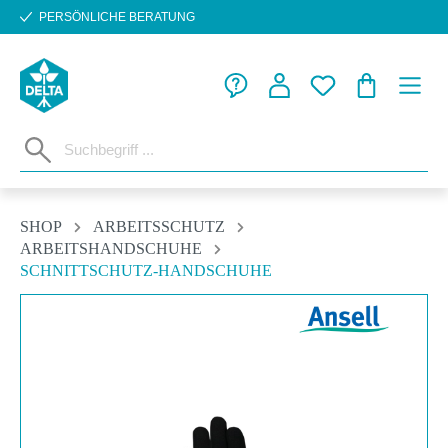
PERSÖNLICHE BERATUNG
Zum Hauptinhalt springen
WARENKORB
SHOP
ARBEITSSCHUTZ
ARBEITSHANDSCHUHE
SCHNITTSCHUTZ-HANDSCHUHE
Bildergalerie überspringen