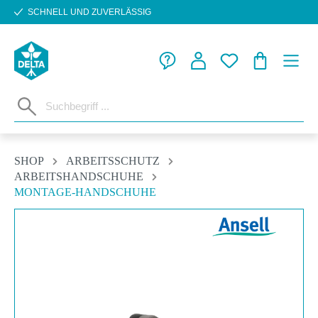
SCHNELL UND ZUVERLÄSSIG
Zum Hauptinhalt springen
WARENKORB
SHOP
ARBEITSSCHUTZ
ARBEITSHANDSCHUHE
MONTAGE-HANDSCHUHE
Bildergalerie überspringen