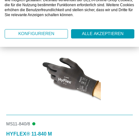
wie möglich gestalten. Deshalb verwendet der DELTA Online-Shop Cookies,
die für die Nutzung bestimmter Funktionen erforderlich sind. Weitere Cookies
erhöhen die Benutzerfreundlichkeit und stellen sicher, dass wir und Dritte für
Sie relevante Anzeigen schalten können.
Produktgalerie überspringen
Kunden kauften auch
KONFIGURIEREN
ALLE AKZEPTIEREN
MS11-840/8
HYFLEX® 11-840 M