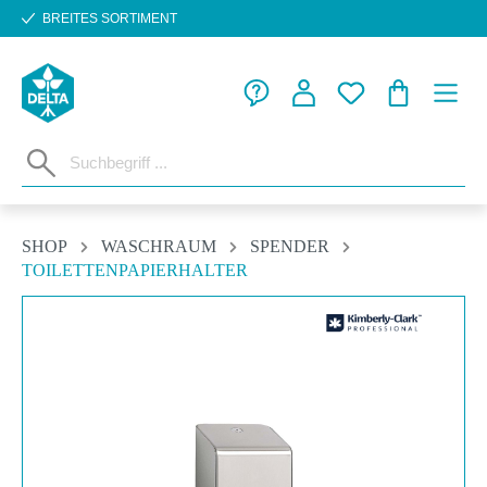
BREITES SORTIMENT
Zum Hauptinhalt springen
WARENKORB
SHOP
WASCHRAUM
SPENDER
TOILETTENPAPIERHALTER
Bildergalerie überspringen