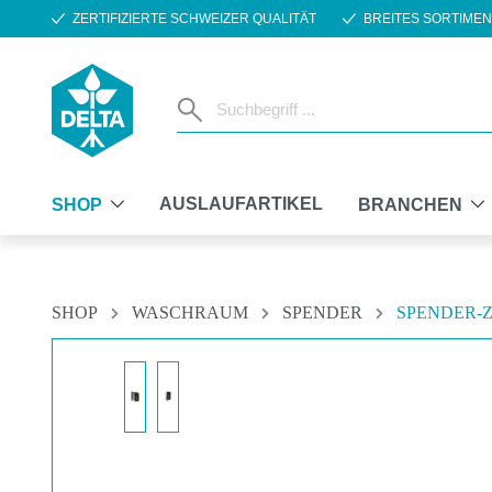
ZERTIFIZIERTE SCHWEIZER QUALITÄT
BREITES SORTIMEN
m Hauptinhalt springen
Zur Suche springen
Zur Hauptnavigation springen
AUSLAUFARTIKEL
SHOP
BRANCHEN
SHOP
WASCHRAUM
SPENDER
SPENDER-
Bildergalerie überspringen