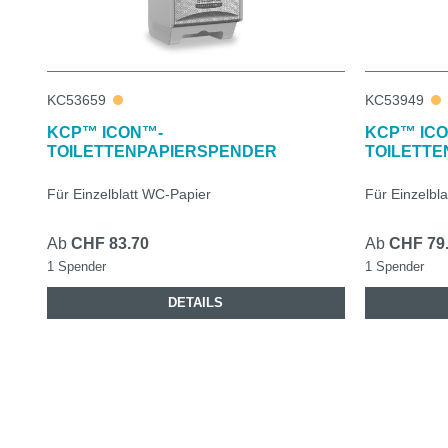
KC53659
KC53949
KCP™ ICON™-
KCP™ IC
TOILETTENPAPIERSPENDER
TOILETT
Für Einzelblatt WC-Papier
Für Einzelbl
Ab
CHF 83.70
Ab
CHF 79
1 Spender
1 Spender
DETAILS