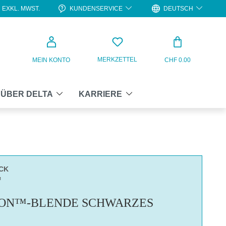
KUNDENSERVICE
DEUTSCH
EXKL. MWST.
WARENKO
MERKZETTEL
MEIN KONTO
CHF 0.00
ÜBER DELTA
KARRIERE
CK
™
CON™-BLENDE SCHWARZES