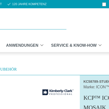
T
120 JAHRE KOMPETENZ
ANWENDUNGEN
SERVICE & KNOW-HOW
ZUBEHÖR
KC58789-STUE
Marke: ICON
KCP™ I
MOSAIK