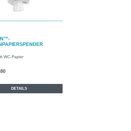
ON™-
ENPAPIERSPENDER
att WC-Papier
.80
DETAILS