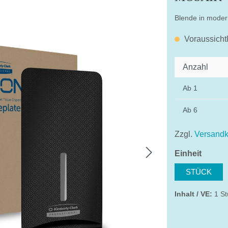
Blende in moder
Voraussicht
Anzahl
Ab
1
Ab
6
Zzgl.
Versandk
auswä
Einheit
STÜCK
Inhalt / VE:
1 St