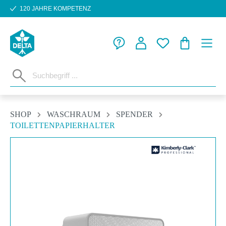
120 JAHRE KOMPETENZ
Zum Hauptinhalt springen
WARENKORB
SHOP
WASCHRAUM
SPENDER
TOILETTENPAPIERHALTER
Bildergalerie überspringen