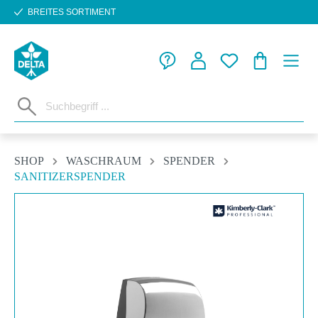
BREITES SORTIMENT
Zum Hauptinhalt springen
WARENKORB
SHOP
WASCHRAUM
SPENDER
SANITIZERSPENDER
Bildergalerie überspringen