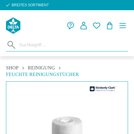
BREITES SORTIMENT
Zum Hauptinhalt springen
WARENKORB
SHOP
REINIGUNG
FEUCHTE REINIGUNGSTÜCHER
Bildergalerie überspringen