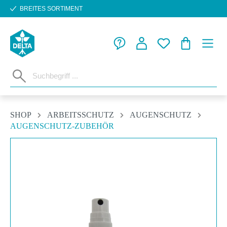
BREITES SORTIMENT
Zum Hauptinhalt springen
WARENKORB
SHOP
ARBEITSSCHUTZ
AUGENSCHUTZ
AUGENSCHUTZ-ZUBEHÖR
Bildergalerie überspringen