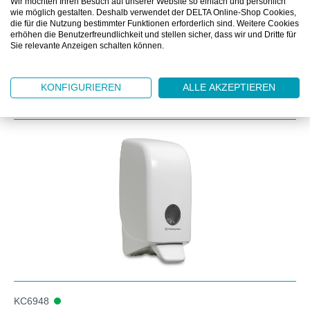
Wir möchten Ihren Besuch auf unserer Website so einfach und persönlich
DOWNLOAD
wie möglich gestalten. Deshalb verwendet der DELTA Online-Shop Cookies,
die für die Nutzung bestimmter Funktionen erforderlich sind. Weitere Cookies
erhöhen die Benutzerfreundlichkeit und stellen sicher, dass wir und Dritte für
Sie relevante Anzeigen schalten können.
KONFIGURIEREN
ALLE AKZEPTIEREN
Produktgalerie überspringen
Zubehör
KC6948