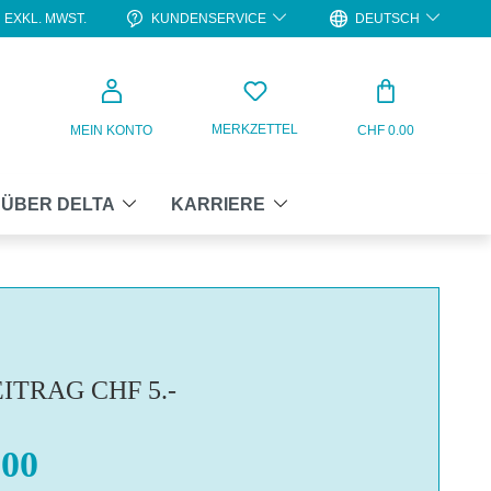
KUNDENSERVICE
DEUTSCH
EXKL. MWST.
WARENKO
MERKZETTEL
MEIN KONTO
CHF 0.00
ÜBER DELTA
KARRIERE
ITRAG CHF 5.-
00