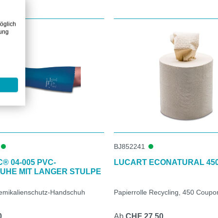
öglich
zung
BJ852241
® 04-005 PVC-
LUCART ECONATURAL 45
HE MIT LANGER STULPE
emikalienschutz-Handschuh
Papierrolle Recycling, 450 Coupo
0
Ab
CHF 27.50