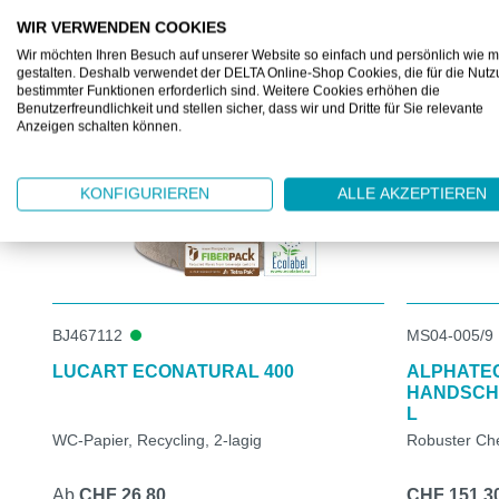
KUNDEN KAUFTEN AUCH
WIR VERWENDEN COOKIES
Produktgalerie überspringen
Wir möchten Ihren Besuch auf unserer Website so einfach und persönlich wie m
gestalten. Deshalb verwendet der DELTA Online-Shop Cookies, die für die Nut
bestimmter Funktionen erforderlich sind. Weitere Cookies erhöhen die
Benutzerfreundlichkeit und stellen sicher, dass wir und Dritte für Sie relevante
Anzeigen schalten können.
KONFIGURIEREN
ALLE AKZEPTIEREN
BJ467112
MS04-005/9
LUCART ECONATURAL 400
ALPHATEC
HANDSCHU
L
WC-Papier, Recycling, 2-lagig
Robuster Ch
Ab
CHF 26.80
CHF 151.3