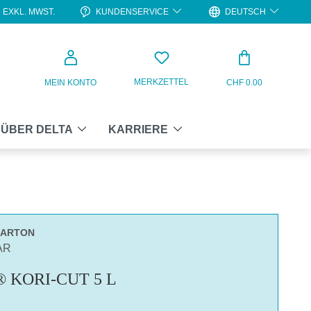
KUNDENSERVICE
DEUTSCH
EXKL. MWST.
WARENKO
MERKZETTEL
MEIN KONTO
CHF 0.00
ÜBER DELTA
KARRIERE
KARTON
AR
 KORI-CUT 5 L