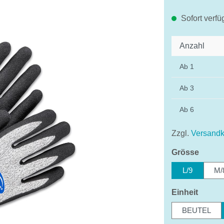
Sofort verfü
Anzahl
Ab
1
Ab
3
Ab
6
Zzgl.
Versandk
auswä
Grösse
L/9
M/
auswä
Einheit
BEUTEL