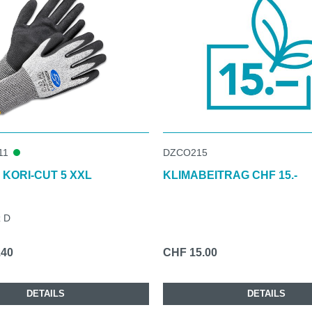
11
DZCO215
KORI-CUT 5 XXL
KLIMABEITRAG CHF 15.-
z D
.40
CHF 15.00
DETAILS
DETAILS