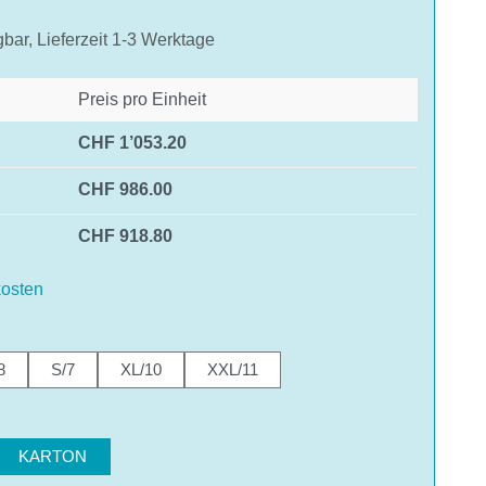
gbar, Lieferzeit 1-3 Werktage
Preis pro Einheit
CHF 1’053.20
CHF 986.00
CHF 918.80
osten
hlen
8
S/7
XL/10
XXL/11
hlen
KARTON