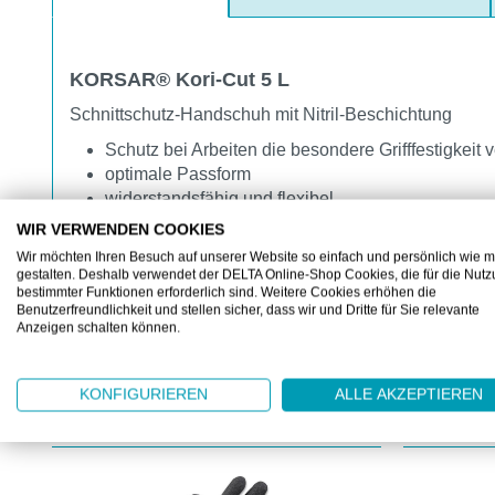
KORSAR® Kori-Cut 5 L
Schnittschutz-Handschuh mit Nitril-Beschichtung
Schutz bei Arbeiten die besondere Grifffestigkeit 
optimale Passform
widerstandsfähig und flexibel
flüssigkeitsabweisend
WIR VERWENDEN COOKIES
öl- und fettbeständig -ideal für die Bereiche Trans
Wir möchten Ihren Besuch auf unserer Website so einfach und persönlich wie m
gestalten. Deshalb verwendet der DELTA Online-Shop Cookies, die für die Nut
bestimmter Funktionen erforderlich sind. Weitere Cookies erhöhen die
Benutzerfreundlichkeit und stellen sicher, dass wir und Dritte für Sie relevante
Anzeigen schalten können.
KONFIGURIEREN
ALLE AKZEPTIEREN
KUNDEN KAUFTEN AUCH
Produktgalerie überspringen