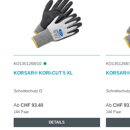
KO1351268/10
KO1351268/
KORSAR® KORI-CUT 5 XL
KORSAR® 
Schnittschutz D
Schnittschut
Ab
CHF 93.40
Ab
CHF 93
144 Paar
144 Paar
DETAILS