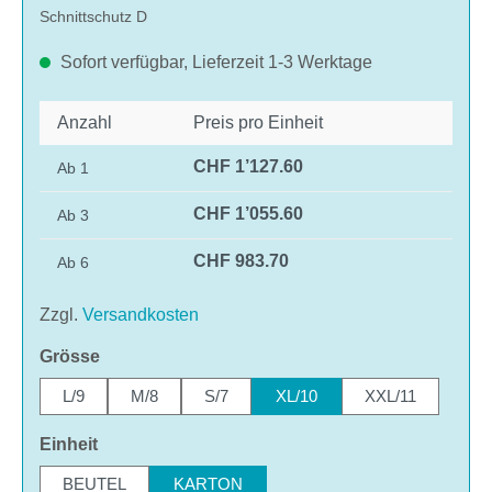
Schnittschutz D
Sofort verfügbar, Lieferzeit 1-3 Werktage
Anzahl
Preis pro Einheit
CHF 1’127.60
Ab
1
CHF 1’055.60
Ab
3
CHF 983.70
Ab
6
Zzgl.
Versandkosten
auswählen
Grösse
L/9
M/8
S/7
XL/10
XXL/11
auswählen
Einheit
BEUTEL
KARTON