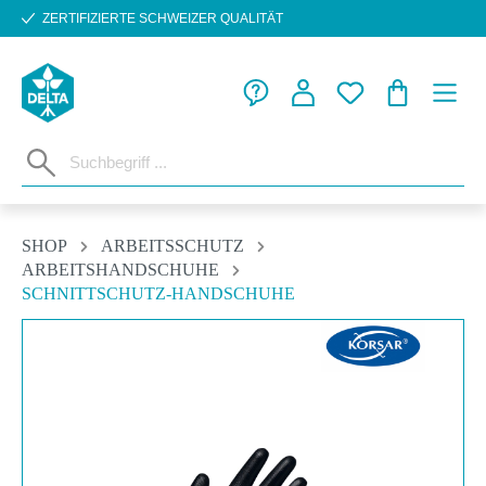
ZERTIFIZIERTE SCHWEIZER QUALITÄT
Zum Hauptinhalt springen
WARENKORB
SHOP
ARBEITSSCHUTZ
ARBEITSHANDSCHUHE
SCHNITTSCHUTZ-HANDSCHUHE
Bildergalerie überspringen