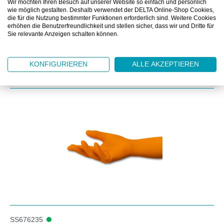
Wir möchten Ihren Besuch auf unserer Website so einfach und persönlich
DOWNLOAD
wie möglich gestalten. Deshalb verwendet der DELTA Online-Shop Cookies,
die für die Nutzung bestimmter Funktionen erforderlich sind. Weitere Cookies
erhöhen die Benutzerfreundlichkeit und stellen sicher, dass wir und Dritte für
Sie relevante Anzeigen schalten können.
KONFIGURIEREN
ALLE AKZEPTIEREN
Produktgalerie überspringen
Kunden kauften auch
SS676235