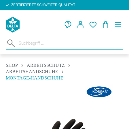
ZERTIFIZIERTE SCHWEIZER QUALITÄT
Zum Hauptinhalt springen
WARENKORB
SHOP
ARBEITSSCHUTZ
ARBEITSHANDSCHUHE
MONTAGE-HANDSCHUHE
Bildergalerie überspringen