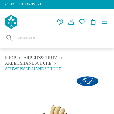
BREITES SORTIMENT
Zum Hauptinhalt springen
WARENKORB
SHOP
ARBEITSSCHUTZ
ARBEITSHANDSCHUHE
SCHWEISSER-HANDSCHUHE
Bildergalerie überspringen