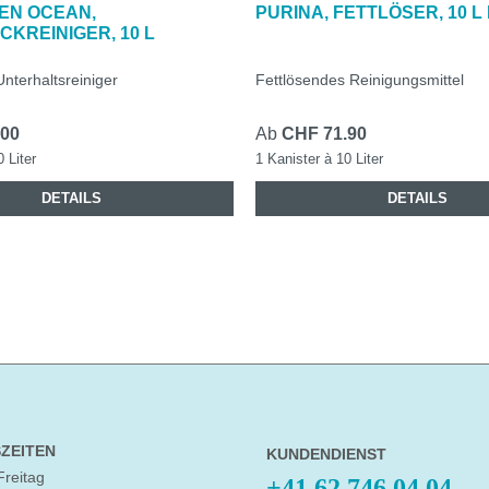
EN OCEAN,
PURINA, FETTLÖSER, 10 L
KREINIGER, 10 L
R
nterhaltsreiniger
Fettlösendes Reinigungsmittel
.00
Ab
CHF 71.90
0 Liter
1 Kanister à 10 Liter
DETAILS
DETAILS
ZEITEN
KUNDENDIENST
Freitag
+41 62 746 04 04