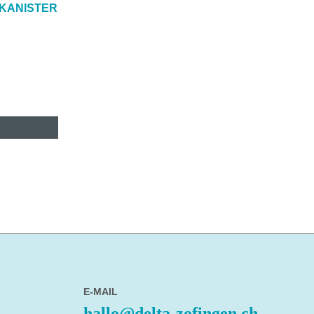
 KANISTER
E-MAIL
hallo@delta-zofingen.ch