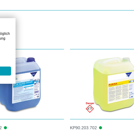
öglich
zung
2
KP90.203.702