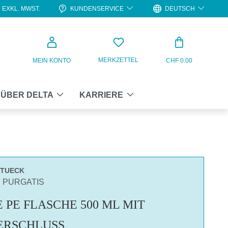
KUNDENSERVICE
DEUTSCH
EXKL. MWST.
WARENKO
MERKZETTEL
MEIN KONTO
CHF 0.00
ÜBER DELTA
KARRIERE
STUECK
N PURGATIS
 PE FLASCHE 500 ML MIT
ERSCHLUSS