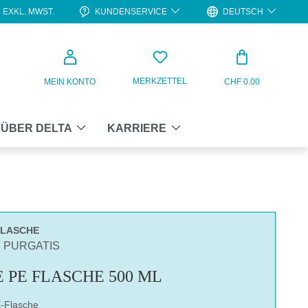
KUNDENSERVICE
DEUTSCH
EXKL. MWST.
WARENKO
MERKZETTEL
MEIN KONTO
CHF 0.00
ÜBER DELTA
KARRIERE
-FLASCHE
N PURGATIS
 PE FLASCHE 500 ML
-Flasche