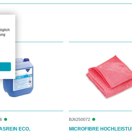
öglich
zung
6
BJ6250072
ASREIN ECO,
MICROFIBRE HOCHLEIST