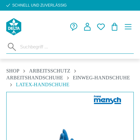
SCHNELL UND ZUVERLÄSSIG
Zum Hauptinhalt springen
WARENKORB
SHOP
ARBEITSSCHUTZ
ARBEITSHANDSCHUHE
EINWEG-HANDSCHUHE
LATEX-HANDSCHUHE
Bildergalerie überspringen