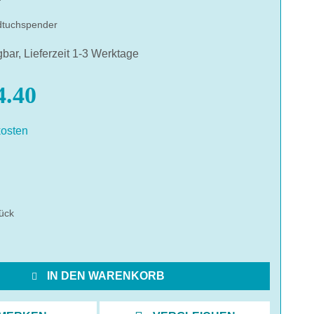
dtuchspender
gbar, Lieferzeit 1-3 Werktage
.40
osten
hlen
ück
IN DEN WARENKORB