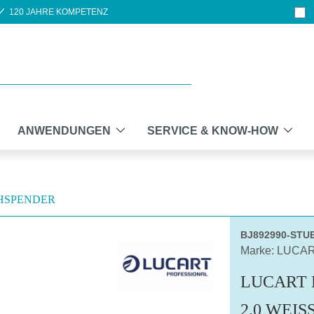
120 JAHRE KOMPETENZ
ANWENDUNGEN
SERVICE & KNOW-HOW
HSPENDER
BJ892990-STU
Marke: LUCA
LUCART
2.0 WEIS