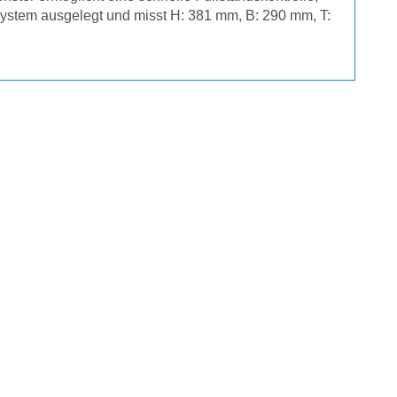
 System ausgelegt und misst H: 381 mm, B: 290 mm, T: