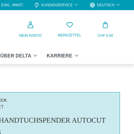
KUNDENSERVICE
DEUTSCH
EXKL. MWST.
WARENKO
MERKZETTEL
MEIN KONTO
CHF 0.00
ÜBER DELTA
KARRIERE
ECK
RT
 HANDTUCHSPENDER AUTOCUT
S