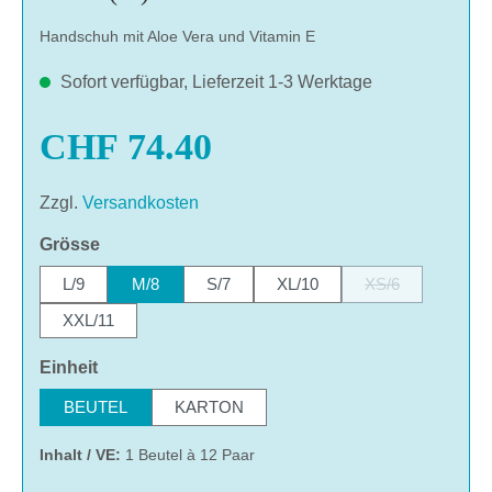
Handschuh mit Aloe Vera und Vitamin E
Sofort verfügbar, Lieferzeit 1-3 Werktage
CHF 74.40
Zzgl.
Versandkosten
auswählen
Grösse
L/9
M/8
S/7
XL/10
XS/6
(Diese Option ist z
XXL/11
auswählen
Einheit
BEUTEL
KARTON
Inhalt / VE:
1 Beutel à 12 Paar