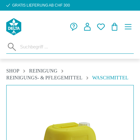
GRATIS LIEFERUNG AB CHF 300
Zum Hauptinhalt springen
WARENKORB
SHOP
REINIGUNG
REINIGUNGS- & PFLEGEMITTEL
WASCHMITTEL
Bildergalerie überspringen