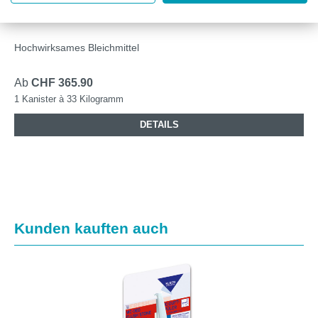
PO 33, STABILISIERTE SAUERSTOFFBLEICHE, 33
KG KANISTER
Hochwirksames Bleichmittel
Ab
CHF 365.90
1 Kanister à 33 Kilogramm
DETAILS
Produktgalerie überspringen
Kunden kauften auch