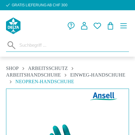
GRATIS LIEFERUNG AB CHF 300
Zum Hauptinhalt springen
WARENKORB
SHOP
ARBEITSSCHUTZ
ARBEITSHANDSCHUHE
EINWEG-HANDSCHUHE
NEOPREN-HANDSCHUHE
Bildergalerie überspringen