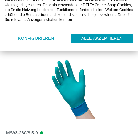
Wir möchten Ihren Besuch auf unserer Website so einfach und persönlich
DOWNLOAD
wie möglich gestalten. Deshalb verwendet der DELTA Online-Shop Cookies,
die für die Nutzung bestimmter Funktionen erforderlich sind. Weitere Cookies
erhöhen die Benutzerfreundlichkeit und stellen sicher, dass wir und Dritte für
Sie relevante Anzeigen schalten können.
KONFIGURIEREN
ALLE AKZEPTIEREN
Produktgalerie überspringen
Kunden kauften auch
MS93-260/8.5-9