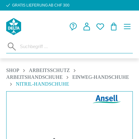
GRATIS LIEFERUNG AB CHF 300
Zum Hauptinhalt springen
WARENKORB
SHOP
ARBEITSSCHUTZ
ARBEITSHANDSCHUHE
EINWEG-HANDSCHUHE
NITRIL-HANDSCHUHE
Bildergalerie überspringen