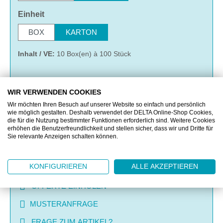
auswählen
Einheit
BOX
KARTON
Inhalt / VE:
10 Box(en) à 100 Stück
WIR VERWENDEN COOKIES
IN DEN WARENKORB
Wir möchten Ihren Besuch auf unserer Website so einfach und persönlich
wie möglich gestalten. Deshalb verwendet der DELTA Online-Shop Cookies,
die für die Nutzung bestimmter Funktionen erforderlich sind. Weitere Cookies
MERKEN
erhöhen die Benutzerfreundlichkeit und stellen sicher, dass wir und Dritte für
Sie relevante Anzeigen schalten können.
VERGLEICHEN
KONFIGURIEREN
ALLE AKZEPTIEREN
OFFERTE EINHOLEN
MUSTERANFRAGE
FRAGE ZUM ARTIKEL?