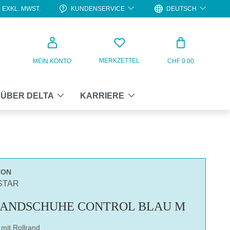
KUNDENSERVICE
DEUTSCH
EXKL. MWST.
WARENKO
MERKZETTEL
MEIN KONTO
CHF 0.00
ÜBER DELTA
KARRIERE
TON
STAR
HANDSCHUHE CONTROL BLAU M
 mit Rollrand