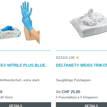
DZ3115.100
E® NITRILE PLUS BLUE,
DELTANET® WEISS TRIKO
itrilhandschuh, extra stark
Saugfähige Putzlappen
40
Ab
CHF 25.80
100 Stück
5 Pressballe(n) à 5 Kilogramm
DETAILS
DETAILS