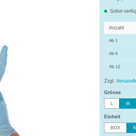
Sofort verfü
Anzahl
Ab
1
Ab
6
Ab
12
Zzgl.
Versandk
auswä
Grösse
L
M
auswä
Einheit
BOX