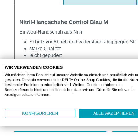
Nitril-Handschuhe Control Blau M
Einweg-Handschuh aus Nitril
Schutz vor Abrieb und widerstandfähig gegen Sti
starke Qualität
leicht gepudert
unsteril
WIR VERWENDEN COOKIES
extrem flexibel und hervorragendes Tastempfinde
Wir möchten Ihren Besuch auf unserer Website so einfach und persönlich wie m
ideal bei Arbeiten die eine Öl- und Fettbeständigke
gestalten. Deshalb verwendet der DELTA Online-Shop Cookies, die für die Nut
bestimmter Funktionen erforderlich sind. Weitere Cookies erhöhen die
Benutzerfreundlichkeit und stellen sicher, dass wir und Dritte für Sie relevante
Anzeigen schalten können.
KONFIGURIEREN
ALLE AKZEPTIEREN
KUNDEN KAUFTEN AUCH
Produktgalerie überspringen