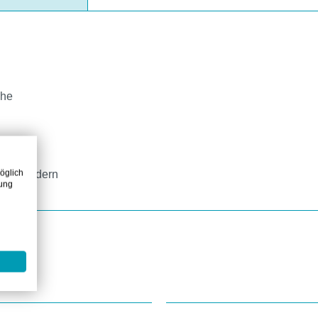
che
n
öglich
it erfordern
zung