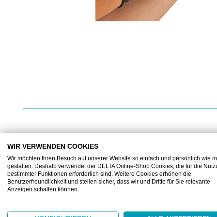
WIR VERWENDEN COOKIES
BESCHREIBUNG
ZUSATZINFORMATIONEN
Wir möchten Ihren Besuch auf unserer Website so einfach und persönlich wie m
gestalten. Deshalb verwendet der DELTA Online-Shop Cookies, die für die Nut
bestimmter Funktionen erforderlich sind. Weitere Cookies erhöhen die
Benutzerfreundlichkeit und stellen sicher, dass wir und Dritte für Sie relevante
Anzeigen schalten können.
Nitril-Handschuhe Extra Safe schwarz XL
Schwarzer Einweg-Handschuh aus extra schwerem Nit