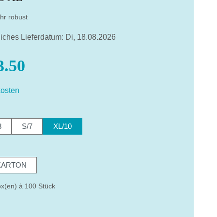
hr robust
liches Lieferdatum: Di, 18.08.2026
.50
osten
hlen
8
S/7
XL/10
hlen
KARTON
x(en) à 100 Stück