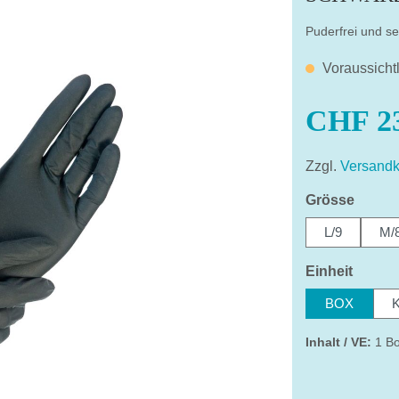
Puderfrei und se
Voraussicht
CHF 23
Zzgl.
Versandk
auswä
Grösse
L/9
M/
auswä
Einheit
BOX
Inhalt / VE:
1 Bo