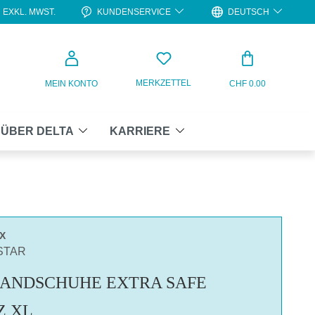
KUNDENSERVICE
DEUTSCH
EXKL. MWST.
WARENKO
MERKZETTEL
MEIN KONTO
CHF 0.00
ÜBER DELTA
KARRIERE
X
STAR
HANDSCHUHE EXTRA SAFE
Z XL