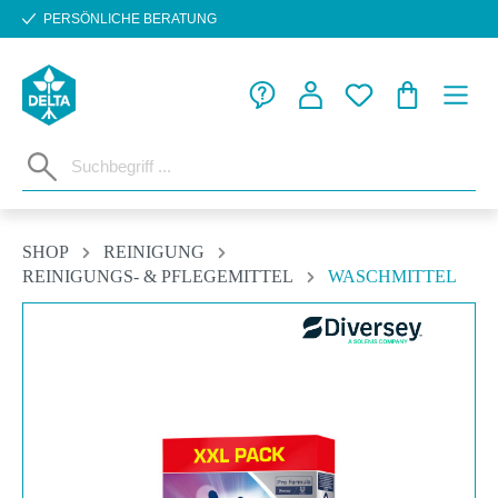
PERSÖNLICHE BERATUNG
Zum Hauptinhalt springen
WARENKORB
SHOP
REINIGUNG
REINIGUNGS- & PFLEGEMITTEL
WASCHMITTEL
Bildergalerie überspringen