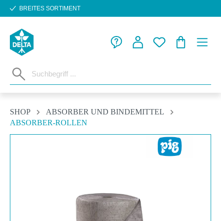
BREITES SORTIMENT
Zum Hauptinhalt springen
WARENKORB
SHOP
ABSORBER UND BINDEMITTEL
ABSORBER-ROLLEN
Bildergalerie überspringen