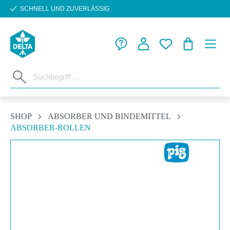
SCHNELL UND ZUVERLÄSSIG
Zum Hauptinhalt springen
WARENKORB
SHOP
ABSORBER UND BINDEMITTEL
ABSORBER-ROLLEN
Bildergalerie überspringen