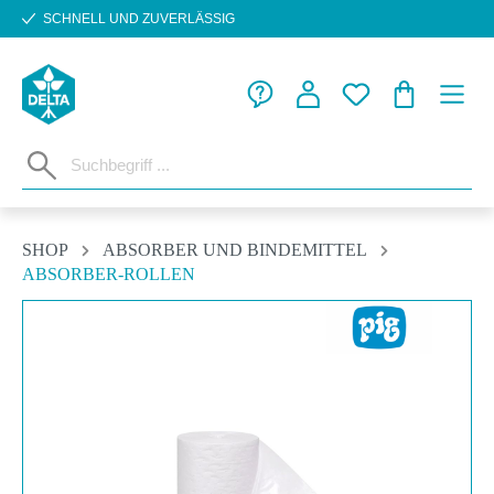
SCHNELL UND ZUVERLÄSSIG
Zum Hauptinhalt springen
WARENKORB
SHOP
ABSORBER UND BINDEMITTEL
ABSORBER-ROLLEN
Bildergalerie überspringen