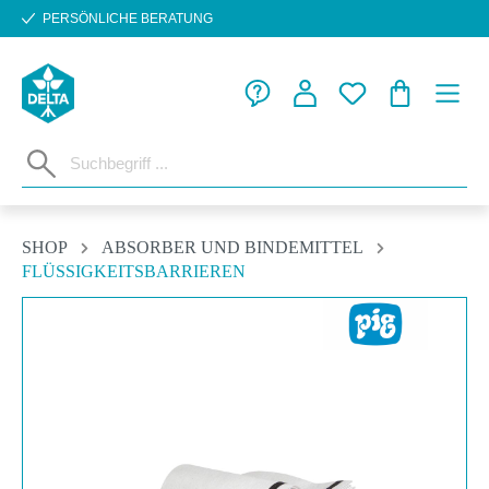
PERSÖNLICHE BERATUNG
Zum Hauptinhalt springen
WARENKORB
SHOP
ABSORBER UND BINDEMITTEL
FLÜSSIGKEITSBARRIEREN
Bildergalerie überspringen