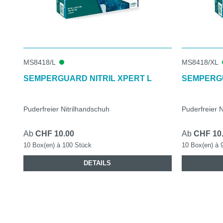
MS8418/L
MS8418/XL
SEMPERGUARD NITRIL XPERT L
SEMPERGU
Puderfreier Nitrilhandschuh
Puderfreier N
Ab
CHF 10.00
Ab
CHF 10
10 Box(en) à 100 Stück
10 Box(en) à 
DETAILS