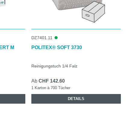
DZ7401.11
ERT M
POLITEX® SOFT 3730
Reinigungstuch 1/4 Falz
Ab
CHF 142.60
1 Karton à 700 Tücher
DETAILS