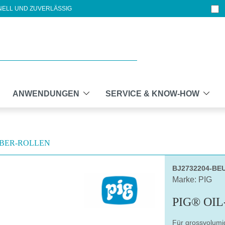
ELL UND ZUVERLÄSSIG
ANWENDUNGEN
SERVICE & KNOW-HOW
BER-ROLLEN
BJ2732204-BE
Marke: PIG
PIG® OI
Für grossvolumi