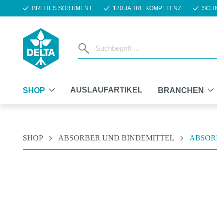
BREITES SORTIMENT
120 JAHRE KOMPETENZ
SCHN
m Hauptinhalt springen
Zur Suche springen
Zur Hauptnavigation springen
AUSLAUFARTIKEL
SHOP
BRANCHEN
SHOP
ABSORBER UND BINDEMITTEL
ABSOR
Bildergalerie überspringen