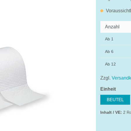
Voraussicht
Anzahl
Ab
1
Ab
6
Ab
12
Zzgl.
Versandk
auswä
Einheit
BEUTEL
Inhalt / VE:
2 Ro