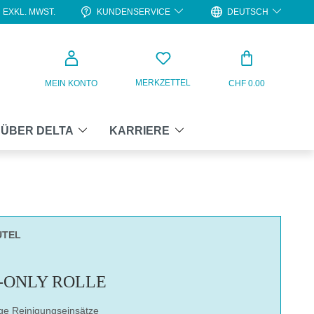
KUNDENSERVICE
DEUTSCH
EXKL. MWST.
WARENKO
MERKZETTEL
MEIN KONTO
CHF 0.00
ÜBER DELTA
KARRIERE
UTEL
L-ONLY ROLLE
ge Reinigungseinsätze