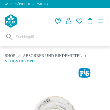
PERSÖNLICHE BERATUNG
Zum Hauptinhalt springen
WARENKORB
SHOP
ABSORBER UND BINDEMITTEL
SAUGSTRÜMPFE
Bildergalerie überspringen