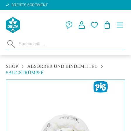
BREITES SORTIMENT
Zum Hauptinhalt springen
WARENKORB
SHOP
ABSORBER UND BINDEMITTEL
SAUGSTRÜMPFE
Bildergalerie überspringen