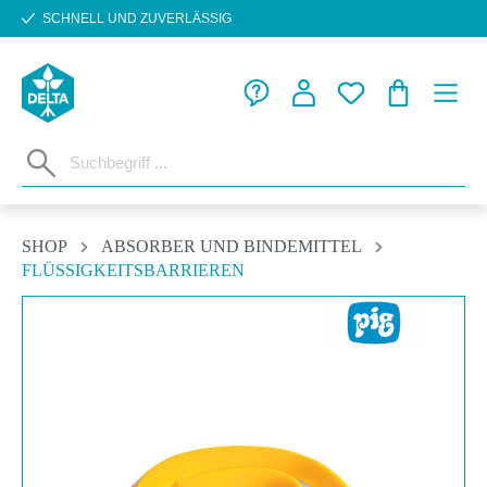
SCHNELL UND ZUVERLÄSSIG
Zum Hauptinhalt springen
WARENKORB
SHOP
ABSORBER UND BINDEMITTEL
FLÜSSIGKEITSBARRIEREN
Bildergalerie überspringen