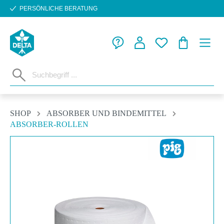
PERSÖNLICHE BERATUNG
Zum Hauptinhalt springen
WARENKORB
SHOP
ABSORBER UND BINDEMITTEL
ABSORBER-ROLLEN
Bildergalerie überspringen