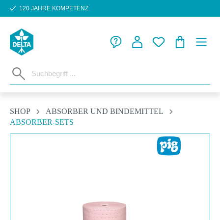
120 JAHRE KOMPETENZ
Zum Hauptinhalt springen
WARENKORB
SHOP
ABSORBER UND BINDEMITTEL
ABSORBER-SETS
Bildergalerie überspringen