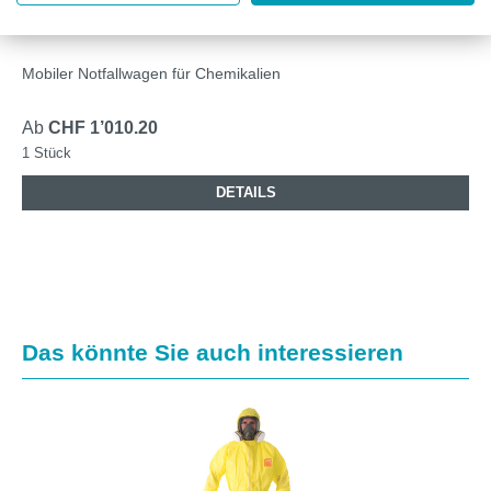
PIG® SCHNELLEINSATZ ROLLWAGEN HAZMAT
Mobiler Notfallwagen für Chemikalien
Ab
CHF 1’010.20
1 Stück
DETAILS
Produktgalerie überspringen
Das könnte Sie auch interessieren