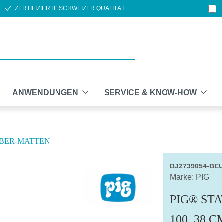
ZERTIFIZIERTE SCHWEIZER QUALITÄT
ANWENDUNGEN
SERVICE & KNOW-HOW
BER-MATTEN
BJ2739054-BE
Marke: PIG
PIG® ST
100, 38 