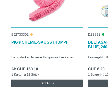
BJ2733301
DZ9851
PIG® CHEMIE-SAUGSTRUMPF
DELTASAF
BLUE, 240
Saugstarke Barriere für grosse Leckagen
Einweg-Nitri
Ab
CHF 160.10
CHF 6.20
1 Karton à 12 Stück
1 Box(en) à 1
DETAILS