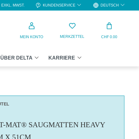
KUNDENSERVICE
DEUTSCH
EXKL. MWST.
WARENKO
MERKZETTEL
MEIN KONTO
CHF 0.00
ÜBER DELTA
KARRIERE
UTEL
AT-MAT® SAUGMATTEN HEAVY
CM X 51CM