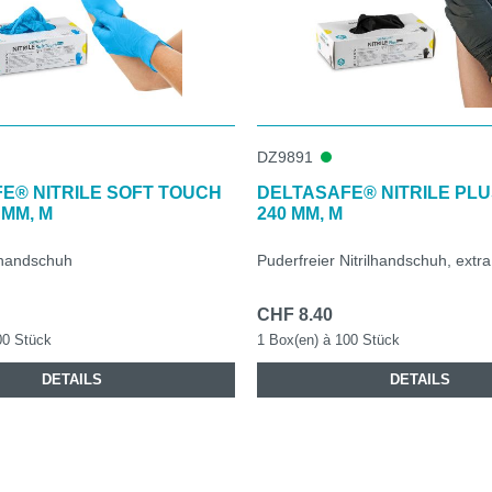
DZ9891
E® NITRILE SOFT TOUCH
DELTASAFE® NITRILE PLU
 MM, M
240 MM, M
lhandschuh
Puderfreier Nitrilhandschuh, extra
CHF 8.40
00 Stück
1 Box(en) à 100 Stück
DETAILS
DETAILS