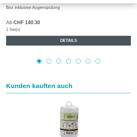
Box inklusive Augenspülung
Ab
CHF 140.30
1 Set(s)
DETAILS
Produktgalerie überspringen
Kunden kauften auch