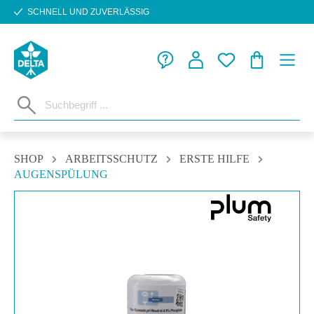
SCHNELL UND ZUVERLÄSSIG
Zum Hauptinhalt springen
WARENKORB
SHOP
ARBEITSSCHUTZ
ERSTE HILFE
AUGENSPÜLUNG
Bildergalerie überspringen