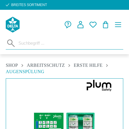
BREITES SORTIMENT
Zum Hauptinhalt springen
WARENKORB
SHOP
ARBEITSSCHUTZ
ERSTE HILFE
AUGENSPÜLUNG
Bildergalerie überspringen