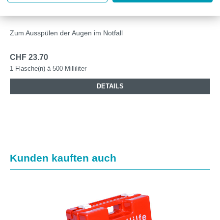
PLUM AUGENSPÜLFLASCHE NACL 500 ML
Zum Ausspülen der Augen im Notfall
CHF 23.70
1 Flasche(n) à 500 Milliliter
DETAILS
Produktgalerie überspringen
Kunden kauften auch