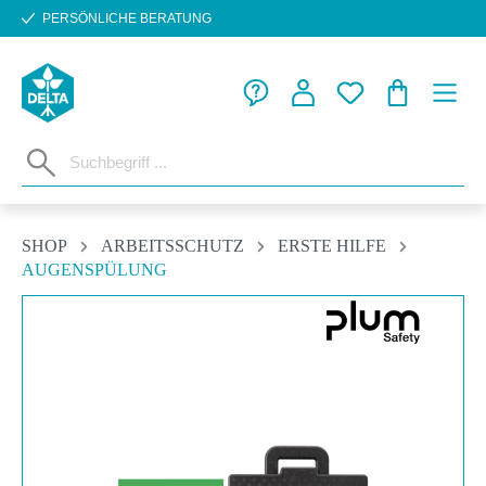
PERSÖNLICHE BERATUNG
Zum Hauptinhalt springen
WARENKORB
SHOP
ARBEITSSCHUTZ
ERSTE HILFE
AUGENSPÜLUNG
Bildergalerie überspringen